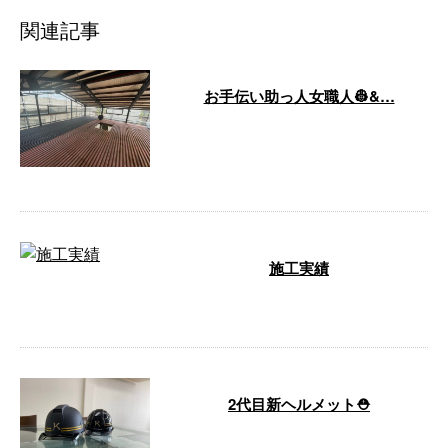
関連記事
お手伝い助っ人女職人👷&…
お手伝いできて頂いた助っ人に鉄
骨倉庫2階床の錆止め塗りをして
もらっています‼þ …
施工実績
外壁補修 …
2代目新ヘルメット⛑
欅塗工の2代目ヘルメットが届き