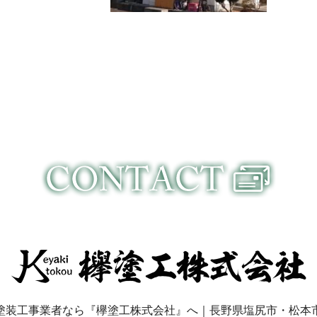
木部塗装
外壁塗装before after
部塗装 before・
…
after …
塗装工事業者なら『欅塗工株式会社』へ｜長野県塩尻市・松本